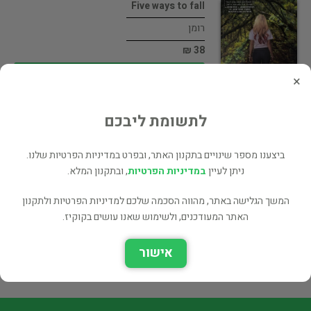
Five ways to fall
רומן
38 ₪
רכישה ישירה
×
לתשומת ליבכם
ביצענו מספר שינויים בתקנון האתר, ובפרט במדיניות הפרטיות שלנו.
love signs and you - the…
ניתן לעיין
במדיניות הפרטיות
, ובתקנון המלא.
העידן החדש ומיסטיקה
180 ₪
המשך הגלישה באתר, מהווה הסכמה שלכם למדיניות הפרטיות ולתקנון
האתר המעודכנים, ולשימוש שאנו עושים בקוקיז.
רכישה ישירה
אישור