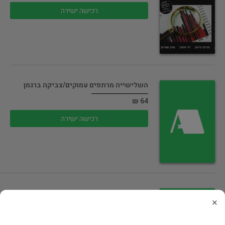
רכישה ישירה
השלישייה מרתפים עמוקים/צביקה ברגמן
64 ₪
רכישה ישירה
נדל'ן למתחילים חשבון הבנק שלך/ברגמן
×
89 ₪