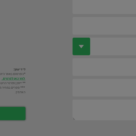
לידיעתך:
*הפרסום באתר הינו חינם. מעבר לס
לחץ כאן לפרטים.
** ייתכן ופרטי הרשו
*** ספרים במחיר מעל 2000 ש"ח לא יוצגו במאגר אלא לא
האדמין.