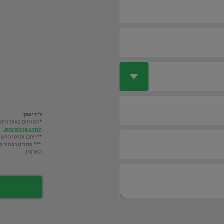
לידיעתך:
*הפרסום באתר הינו חינם. מעבר לס
לחץ כאן לפרטים.
** ייתכן ופרטי הרשו
*** ספרים במחיר מעל 2000 ש"ח לא יוצגו במאגר אלא לא
האדמין.