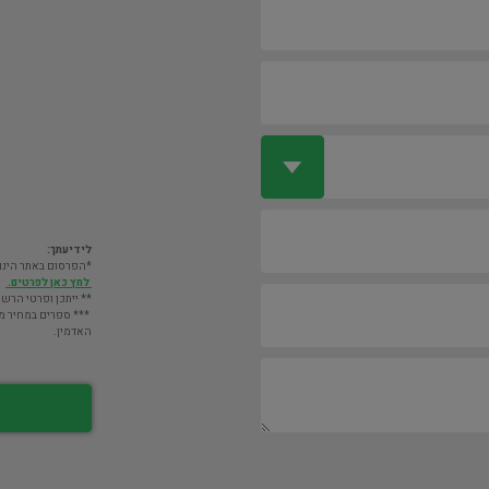
לידיעתך:
*הפרסום באתר הינו חינם. מעבר לס
לחץ כאן לפרטים.
** ייתכן ופרטי הרשו
*** ספרים במחיר מעל 2000 ש"ח לא יוצגו במאגר אלא לא
האדמין.