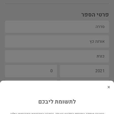
פרטי הספר
×
לתשומת ליבכם