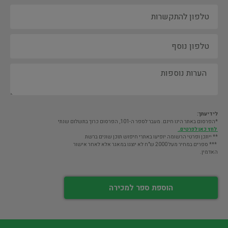
לידיעתך:
*הפרסום באתר הינו חינם. מעבר לספר ה-101, הפרסום כרוך בתשלום שנתי
לחץ כאן לפרטים.
** ייתכן ופרטי הרשומה יופיעו באתרי חיפוש תוכן שונים ברשת
*** ספרים במחיר מעל 2000 ש"ח לא יוצגו במאגר אלא לאחר אישור
האדמין.
הוספת ספר למכירה