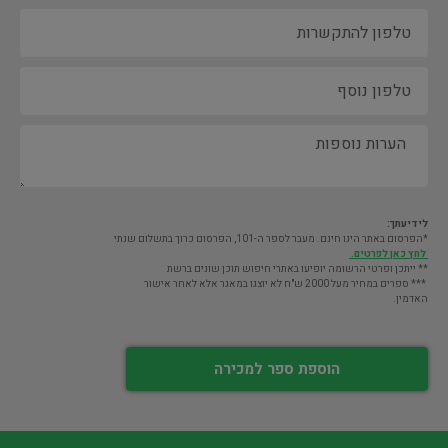
לידיעתך:
*הפרסום באתר הינו חינם. מעבר לספר ה-101, הפרסום כרוך בתשלום שנתי
לחץ כאן לפרטים.
** ייתכן ופרטי הרשומה יופיעו באתרי חיפוש תוכן שונים ברשת
*** ספרים במחיר מעל 2000 ש"ח לא יוצגו במאגר אלא לאחר אישור
האדמין.
הוספת ספר למכירה