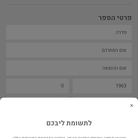
פרטי הספר
×
לתשומת ליבכם