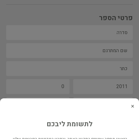
פרטי הספר
×
לתשומת ליבכם