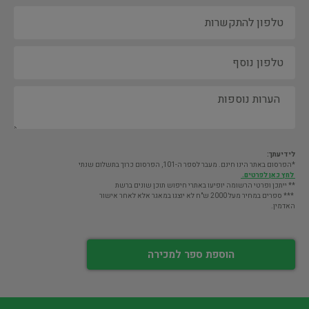
לידיעתך:
*הפרסום באתר הינו חינם. מעבר לספר ה-101, הפרסום כרוך בתשלום שנתי
לחץ כאן לפרטים.
** ייתכן ופרטי הרשומה יופיעו באתרי חיפוש תוכן שונים ברשת
*** ספרים במחיר מעל 2000 ש"ח לא יוצגו במאגר אלא לאחר אישור
האדמין.
הוספת ספר למכירה