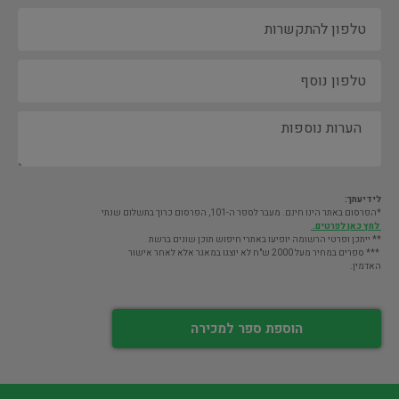
לידיעתך:
*הפרסום באתר הינו חינם. מעבר לספר ה-101, הפרסום כרוך בתשלום שנתי
לחץ כאן לפרטים.
** ייתכן ופרטי הרשומה יופיעו באתרי חיפוש תוכן שונים ברשת
*** ספרים במחיר מעל 2000 ש"ח לא יוצגו במאגר אלא לאחר אישור
האדמין.
הוספת ספר למכירה