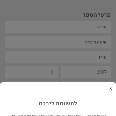
פרטי הספר
×
לתשומת ליבכם