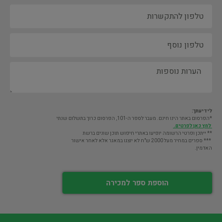
לידיעתך:
*הפרסום באתר הינו חינם. מעבר לספר ה-101, הפרסום כרוך בתשלום שנתי
לחץ כאן לפרטים.
** ייתכן ופרטי הרשומה יופיעו באתרי חיפוש תוכן שונים ברשת
*** ספרים במחיר מעל 2000 ש"ח לא יוצגו במאגר אלא לאחר אישור
האדמין.
הוספת ספר למכירה