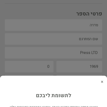
פרטי הספר
×
לתשומת ליבכם