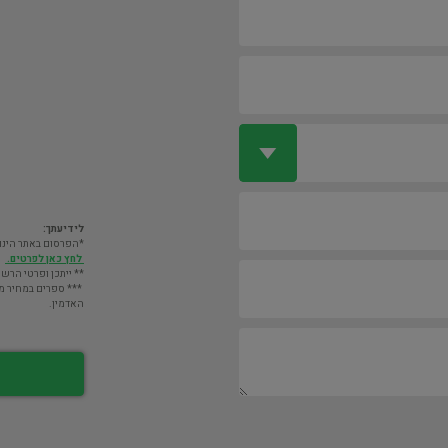
לידיעתך:
*הפרסום באתר הינו חינם. מעבר לס
לחץ כאן לפרטים.
** ייתכן ופרטי הרשו
*** ספרים במחיר מעל 2000 ש"ח לא יוצגו במאגר אלא לא
האדמין.