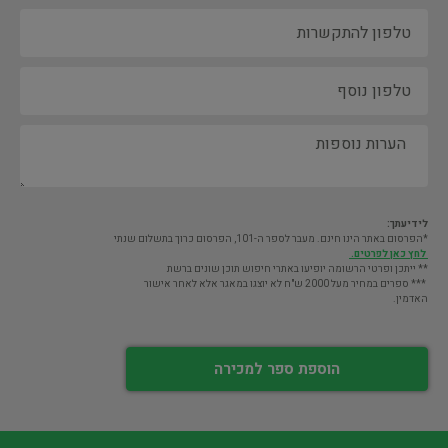
לידיעתך:
*הפרסום באתר הינו חינם. מעבר לספר ה-101, הפרסום כרוך בתשלום שנתי
לחץ כאן לפרטים.
** ייתכן ופרטי הרשומה יופיעו באתרי חיפוש תוכן שונים ברשת
*** ספרים במחיר מעל 2000 ש"ח לא יוצגו במאגר אלא לאחר אישור
האדמין.
הוספת ספר למכירה