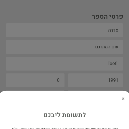
פרטי הספר
×
לתשומת ליבכם