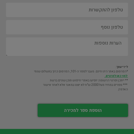
לידיעתך:
*הפרסום באתר הינו חינם. מעבר לספר ה-101, הפרסום כרוך בתשלום שנתי
לחץ כאן לפרטים.
** ייתכן ופרטי הרשומה יופיעו באתרי חיפוש תוכן שונים ברשת
*** ספרים במחיר מעל 2000 ש"ח לא יוצגו במאגר אלא לאחר אישור
האדמין.
הוספת ספר למכירה