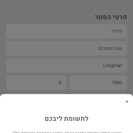
פרטי הספר
×
לתשומת ליבכם