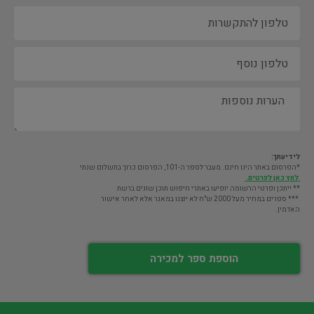
לידיעתך:
*הפרסום באתר הינו חינם. מעבר לספר ה-101, הפרסום כרוך בתשלום שנתי
לחץ כאן לפרטים.
** ייתכן ופרטי הרשומה יופיעו באתרי חיפוש תוכן שונים ברשת
*** ספרים במחיר מעל 2000 ש"ח לא יוצגו במאגר אלא לאחר אישור
האדמין.
הוספת ספר למכירה