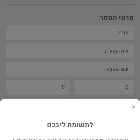
פרטי הספר
×
לתשומת ליבכם