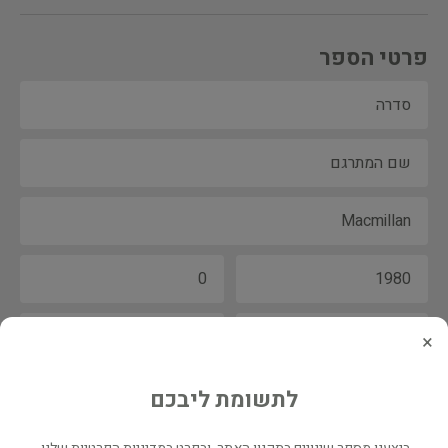
פרטי הספר
×
לתשומת ליבכם