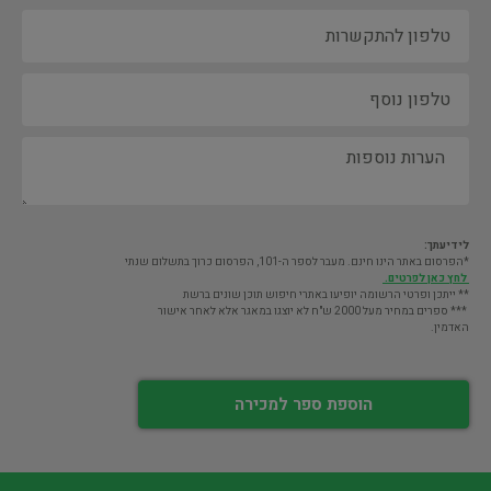
לידיעתך:
*הפרסום באתר הינו חינם. מעבר לספר ה-101, הפרסום כרוך בתשלום שנתי
לחץ כאן לפרטים.
** ייתכן ופרטי הרשומה יופיעו באתרי חיפוש תוכן שונים ברשת
*** ספרים במחיר מעל 2000 ש"ח לא יוצגו במאגר אלא לאחר אישור
האדמין.
הוספת ספר למכירה