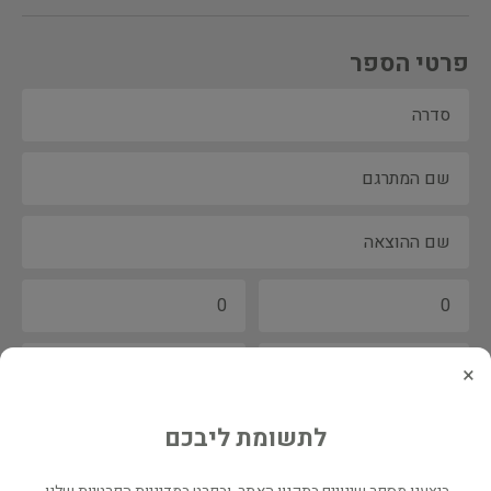
פרטי הספר
×
לתשומת ליבכם