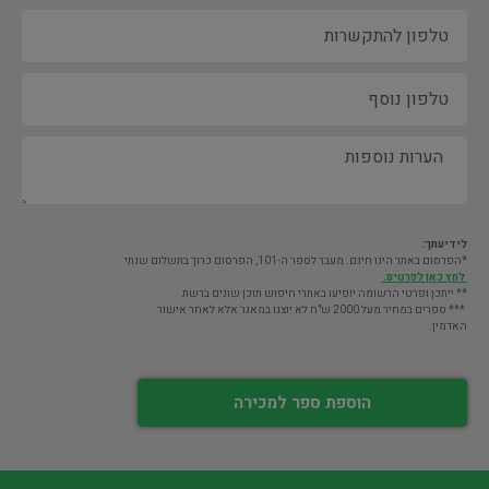
לידיעתך:
*הפרסום באתר הינו חינם. מעבר לספר ה-101, הפרסום כרוך בתשלום שנתי
לחץ כאן לפרטים.
** ייתכן ופרטי הרשומה יופיעו באתרי חיפוש תוכן שונים ברשת
*** ספרים במחיר מעל 2000 ש"ח לא יוצגו במאגר אלא לאחר אישור
האדמין.
הוספת ספר למכירה