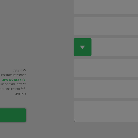
לידיעתך:
*הפרסום באתר הינו חינם. מעבר לס
לחץ כאן לפרטים.
** ייתכן ופרטי הרשו
*** ספרים במחיר מעל 2000 ש"ח לא יוצגו במאגר אלא לא
האדמין.