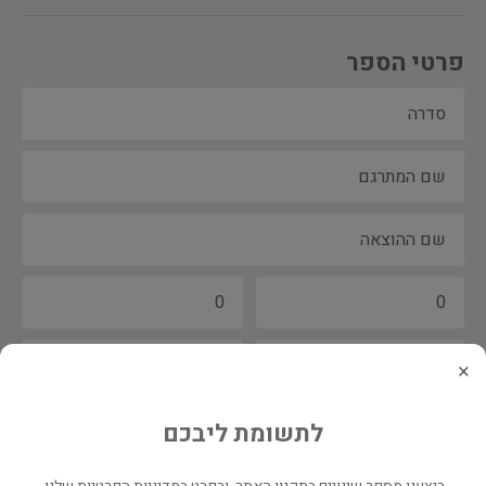
פרטי הספר
×
לתשומת ליבכם