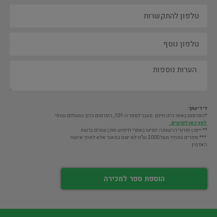
לידיעתך:
*הפרסום באתר הינו חינם. מעבר לספר ה-101, הפרסום כרוך בתשלום שנתי
לחץ כאן לפרטים.
** ייתכן ופרטי הרשומה יופיעו באתרי חיפוש תוכן שונים ברשת
*** ספרים במחיר מעל 2000 ש"ח לא יוצגו במאגר אלא לאחר אישור
האדמין.
הוספת ספר למכירה