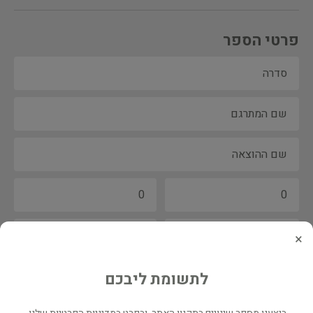
פרטי הספר
×
לתשומת ליבכם