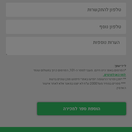
לידיעתך:
*הפרסום באתר הינו חינם. מעבר לספר ה-101, הפרסום כרוך בתשלום שנתי
לחץ כאן לפרטים.
** ייתכן ופרטי הרשומה יופיעו באתרי חיפוש תוכן שונים ברשת
*** ספרים במחיר מעל 2000 ש"ח לא יוצגו במאגר אלא לאחר אישור
האדמין.
הוספת ספר למכירה