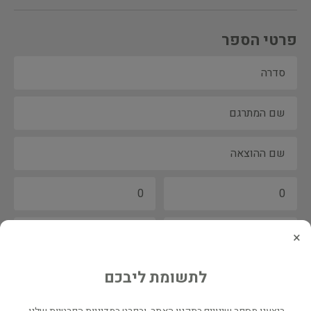
פרטי הספר
×
לתשומת ליבכם