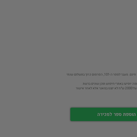
פר ה-101, הפרסום כרוך בתשלום שנתי
מה יופיעו באתרי חיפוש תוכן שונים ברשת
חר אישור
הוספת ספר למכירה