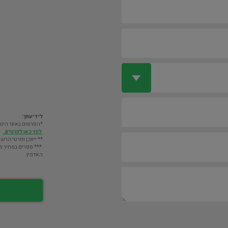
לידיעתך:
*הפרסום באתר הינו חינם. מעבר לס
לחץ כאן לפרטים.
** ייתכן ופרטי הרשו
*** ספרים במחיר מעל 2000 ש"ח לא יוצגו במאגר אלא לא
האדמין.