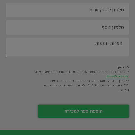
לידיעתך:
*הפרסום באתר הינו חינם. מעבר לספר ה-101, הפרסום כרוך בתשלום שנתי
לחץ כאן לפרטים.
** ייתכן ופרטי הרשומה יופיעו באתרי חיפוש תוכן שונים ברשת
*** ספרים במחיר מעל 2000 ש"ח לא יוצגו במאגר אלא לאחר אישור
האדמין.
הוספת ספר למכירה