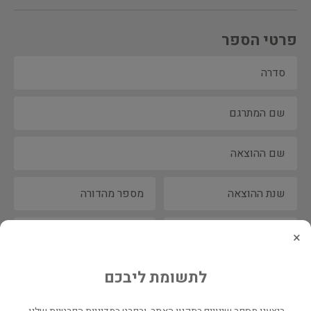
פרטי הספר
×
לתשומת ליבכם