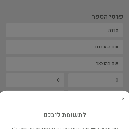
פרטי הספר
×
לתשומת ליבכם