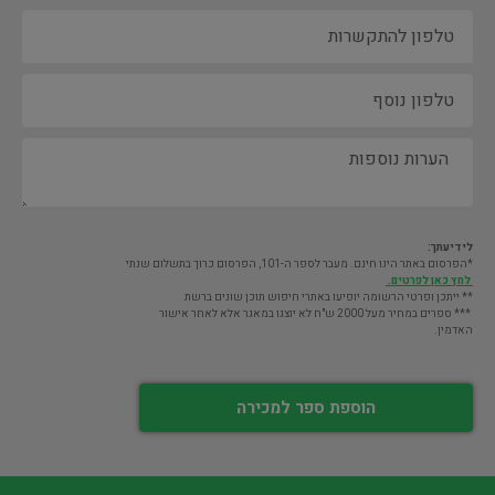
לידיעתך:
*הפרסום באתר הינו חינם. מעבר לספר ה-101, הפרסום כרוך בתשלום שנתי
לחץ כאן לפרטים.
** ייתכן ופרטי הרשומה יופיעו באתרי חיפוש תוכן שונים ברשת
*** ספרים במחיר מעל 2000 ש"ח לא יוצגו במאגר אלא לאחר אישור
האדמין.
הוספת ספר למכירה