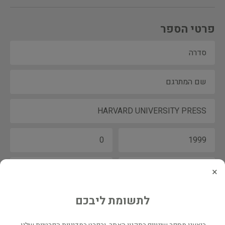
פרטי הספר
×
לתשומת ליבכם