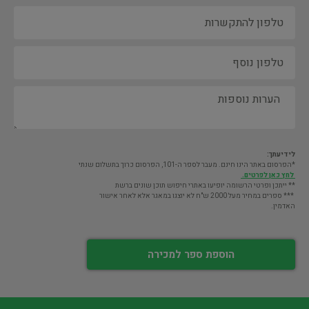
לידיעתך:
*הפרסום באתר הינו חינם. מעבר לספר ה-101, הפרסום כרוך בתשלום שנתי
לחץ כאן לפרטים.
** ייתכן ופרטי הרשומה יופיעו באתרי חיפוש תוכן שונים ברשת
*** ספרים במחיר מעל 2000 ש"ח לא יוצגו במאגר אלא לאחר אישור
האדמין.
הוספת ספר למכירה