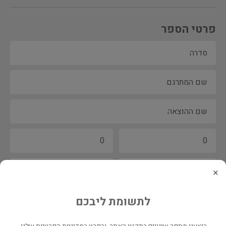
פרטי הספר
×
לתשומת ליבכם