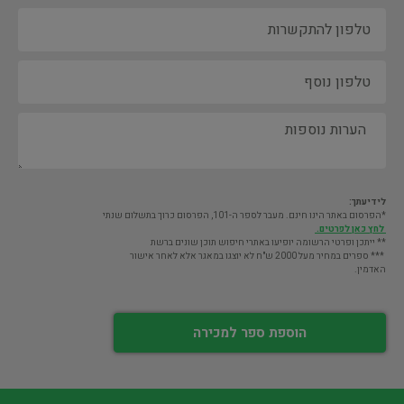
לידיעתך:
*הפרסום באתר הינו חינם. מעבר לספר ה-101, הפרסום כרוך בתשלום שנתי
לחץ כאן לפרטים.
** ייתכן ופרטי הרשומה יופיעו באתרי חיפוש תוכן שונים ברשת
*** ספרים במחיר מעל 2000 ש"ח לא יוצגו במאגר אלא לאחר אישור
האדמין.
הוספת ספר למכירה