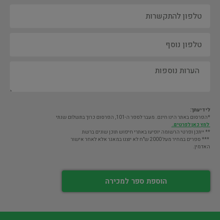
לידיעתך:
*הפרסום באתר הינו חינם. מעבר לספר ה-101, הפרסום כרוך בתשלום שנתי
לחץ כאן לפרטים.
** ייתכן ופרטי הרשומה יופיעו באתרי חיפוש תוכן שונים ברשת
*** ספרים במחיר מעל 2000 ש"ח לא יוצגו במאגר אלא לאחר אישור
האדמין.
הוספת ספר למכירה