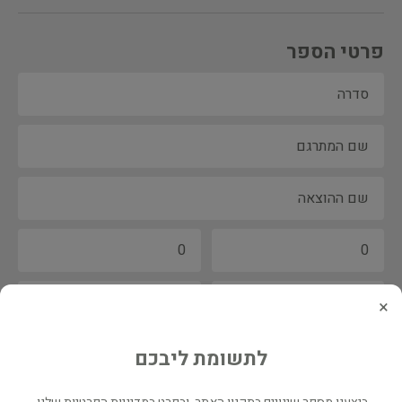
פרטי הספר
×
לתשומת ליבכם