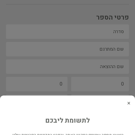
פרטי הספר
×
לתשומת ליבכם