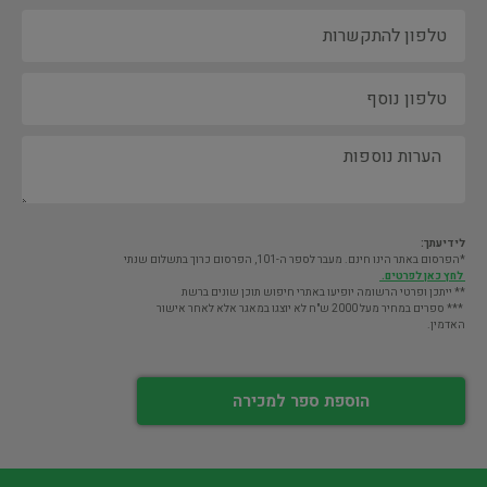
לידיעתך:
*הפרסום באתר הינו חינם. מעבר לספר ה-101, הפרסום כרוך בתשלום שנתי
לחץ כאן לפרטים.
** ייתכן ופרטי הרשומה יופיעו באתרי חיפוש תוכן שונים ברשת
*** ספרים במחיר מעל 2000 ש"ח לא יוצגו במאגר אלא לאחר אישור
האדמין.
הוספת ספר למכירה