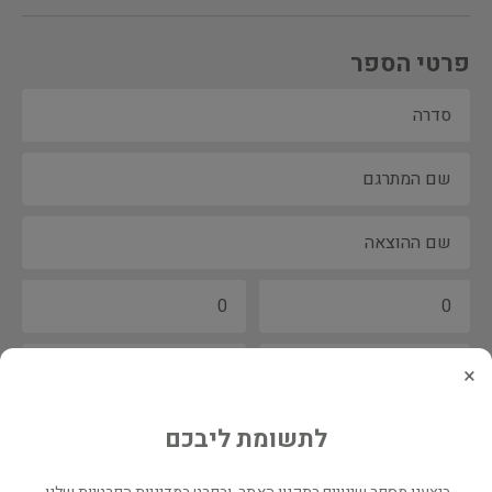
פרטי הספר
×
לתשומת ליבכם