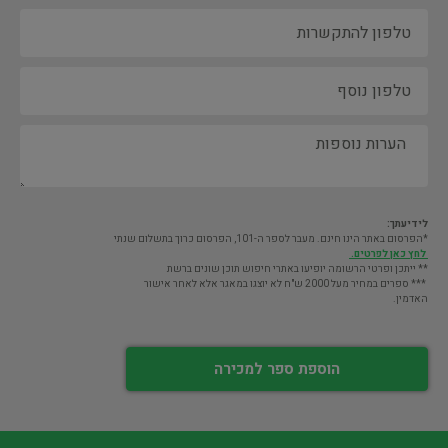
לידיעתך:
*הפרסום באתר הינו חינם. מעבר לספר ה-101, הפרסום כרוך בתשלום שנתי
לחץ כאן לפרטים.
** ייתכן ופרטי הרשומה יופיעו באתרי חיפוש תוכן שונים ברשת
*** ספרים במחיר מעל 2000 ש"ח לא יוצגו במאגר אלא לאחר אישור
האדמין.
הוספת ספר למכירה