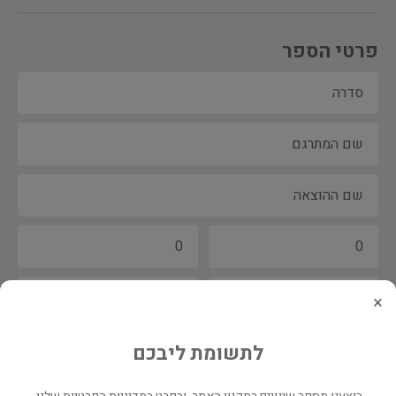
פרטי הספר
×
לתשומת ליבכם