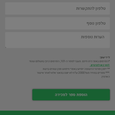
לידיעתך:
*הפרסום באתר הינו חינם. מעבר לספר ה-101, הפרסום כרוך בתשלום שנתי
לחץ כאן לפרטים.
** ייתכן ופרטי הרשומה יופיעו באתרי חיפוש תוכן שונים ברשת
*** ספרים במחיר מעל 2000 ש"ח לא יוצגו במאגר אלא לאחר אישור
האדמין.
הוספת ספר למכירה