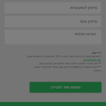
לידיעתך:
*הפרסום באתר הינו חינם. מעבר לספר ה-101, הפרסום כרוך בתשלום שנתי
לחץ כאן לפרטים.
** ייתכן ופרטי הרשומה יופיעו באתרי חיפוש תוכן שונים ברשת
*** ספרים במחיר מעל 2000 ש"ח לא יוצגו במאגר אלא לאחר אישור
האדמין.
הוספת ספר למכירה