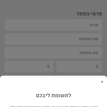
פרטי הספר
×
לתשומת ליבכם