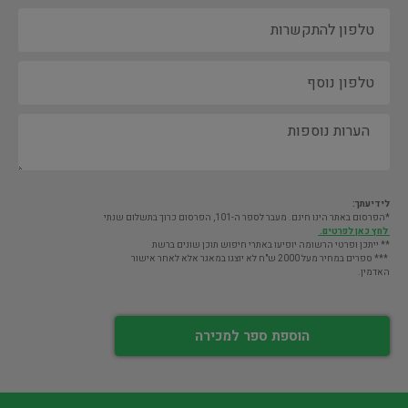
לידיעתך:
*הפרסום באתר הינו חינם. מעבר לספר ה-101, הפרסום כרוך בתשלום שנתי
לחץ כאן לפרטים.
** ייתכן ופרטי הרשומה יופיעו באתרי חיפוש תוכן שונים ברשת
*** ספרים במחיר מעל 2000 ש"ח לא יוצגו במאגר אלא לאחר אישור
האדמין.
הוספת ספר למכירה