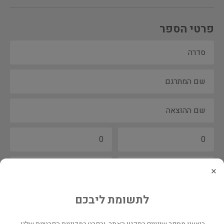
פרטי הספר
×
לתשומת ליבכם