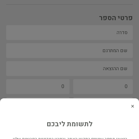
פרטי הספר
×
לתשומת ליבכם