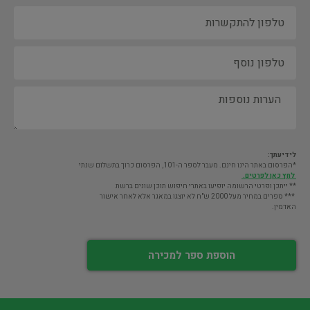
לידיעתך:
*הפרסום באתר הינו חינם. מעבר לספר ה-101, הפרסום כרוך בתשלום שנתי
לחץ כאן לפרטים.
** ייתכן ופרטי הרשומה יופיעו באתרי חיפוש תוכן שונים ברשת
*** ספרים במחיר מעל 2000 ש"ח לא יוצגו במאגר אלא לאחר אישור
האדמין.
הוספת ספר למכירה