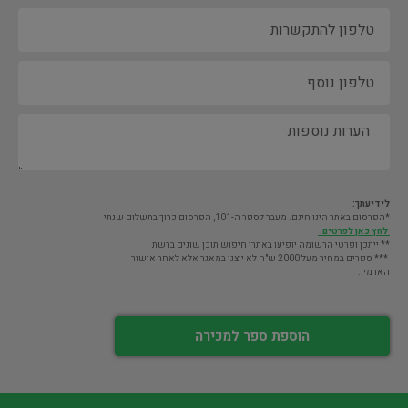
לידיעתך:
*הפרסום באתר הינו חינם. מעבר לספר ה-101, הפרסום כרוך בתשלום שנתי
לחץ כאן לפרטים.
** ייתכן ופרטי הרשומה יופיעו באתרי חיפוש תוכן שונים ברשת
*** ספרים במחיר מעל 2000 ש"ח לא יוצגו במאגר אלא לאחר אישור
האדמין.
הוספת ספר למכירה