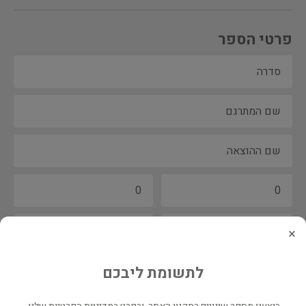
פרטי הספר
×
לתשומת ליבכם