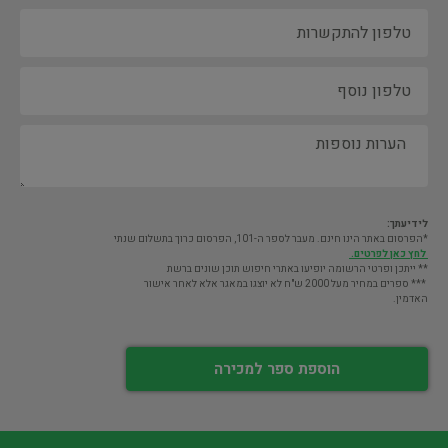
לידיעתך:
*הפרסום באתר הינו חינם. מעבר לספר ה-101, הפרסום כרוך בתשלום שנתי
לחץ כאן לפרטים.
** ייתכן ופרטי הרשומה יופיעו באתרי חיפוש תוכן שונים ברשת
*** ספרים במחיר מעל 2000 ש"ח לא יוצגו במאגר אלא לאחר אישור
האדמין.
הוספת ספר למכירה