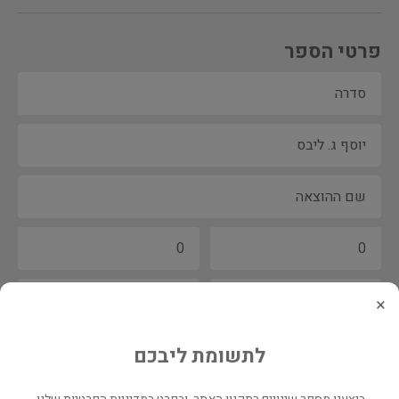
פרטי הספר
×
לתשומת ליבכם