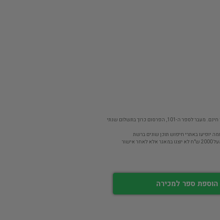
פר ה-101, הפרסום כרוך בתשלום שנתי
מה יופיעו באתרי חיפוש תוכן שונים ברשת
חר אישור
הוספת ספר למכירה