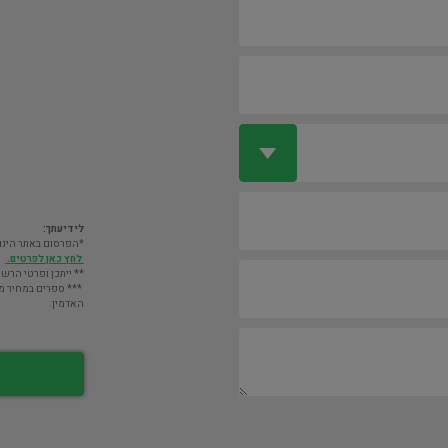
לידיעתך:
*הפרסום באתר הינו חינם. מעבר לס
לחץ כאן לפרטים.
** ייתכן ופרטי הרשו
*** ספרים במחיר מעל 2000 ש"ח לא יוצגו במאגר אלא לא
האדמין.