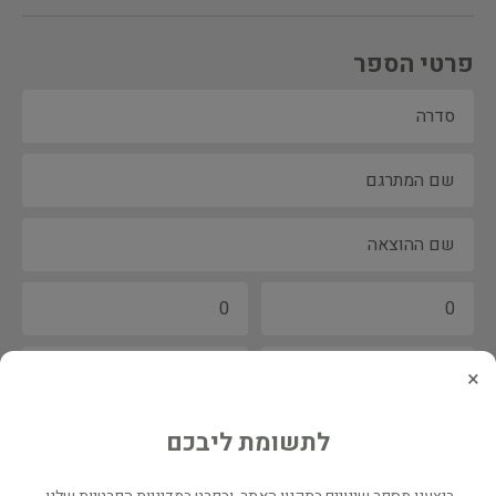
פרטי הספר
×
לתשומת ליבכם