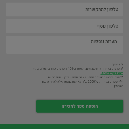
לידיעתך:
*הפרסום באתר הינו חינם. מעבר לספר ה-101, הפרסום כרוך בתשלום שנתי
לחץ כאן לפרטים.
** ייתכן ופרטי הרשומה יופיעו באתרי חיפוש תוכן שונים ברשת
*** ספרים במחיר מעל 2000 ש"ח לא יוצגו במאגר אלא לאחר אישור
האדמין.
הוספת ספר למכירה