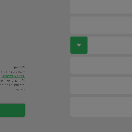
לידיעתך:
*הפרסום באתר הינו חינם. מעבר לס
לחץ כאן לפרטים.
** ייתכן ופרטי הרשו
*** ספרים במחיר מעל 2000 ש"ח לא יוצגו במאגר אלא לא
האדמין.