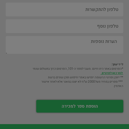
לידיעתך:
*הפרסום באתר הינו חינם. מעבר לספר ה-101, הפרסום כרוך בתשלום שנתי
לחץ כאן לפרטים.
** ייתכן ופרטי הרשומה יופיעו באתרי חיפוש תוכן שונים ברשת
*** ספרים במחיר מעל 2000 ש"ח לא יוצגו במאגר אלא לאחר אישור
האדמין.
הוספת ספר למכירה