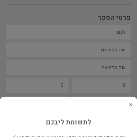
פרטי הספר
×
לתשומת ליבכם