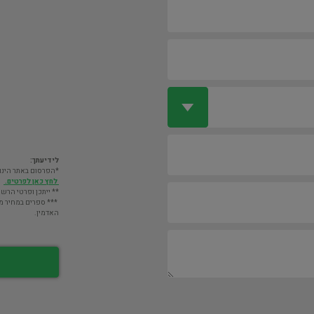
לידיעתך:
*הפרסום באתר הינו חינם. מעבר לס
לחץ כאן לפרטים.
** ייתכן ופרטי הרשו
*** ספרים במחיר מעל 2000 ש"ח לא יוצגו במאגר אלא לא
האדמין.