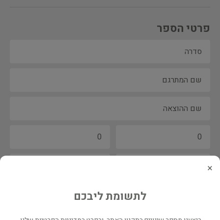
פרטי הספר
×
לתשומת ליבכם