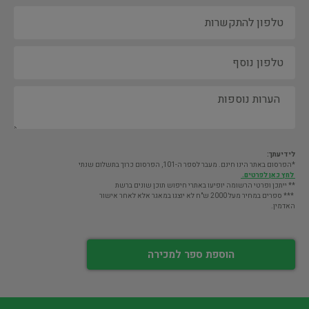
לידיעתך:
*הפרסום באתר הינו חינם. מעבר לספר ה-101, הפרסום כרוך בתשלום שנתי
לחץ כאן לפרטים.
** ייתכן ופרטי הרשומה יופיעו באתרי חיפוש תוכן שונים ברשת
*** ספרים במחיר מעל 2000 ש"ח לא יוצגו במאגר אלא לאחר אישור
האדמין.
הוספת ספר למכירה