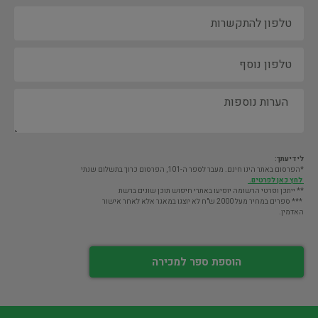
לידיעתך:
*הפרסום באתר הינו חינם. מעבר לספר ה-101, הפרסום כרוך בתשלום שנתי
לחץ כאן לפרטים.
** ייתכן ופרטי הרשומה יופיעו באתרי חיפוש תוכן שונים ברשת
*** ספרים במחיר מעל 2000 ש"ח לא יוצגו במאגר אלא לאחר אישור
האדמין.
הוספת ספר למכירה