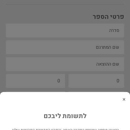
פרטי הספר
×
לתשומת ליבכם