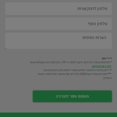
לידיעתך:
*הפרסום באתר הינו חינם. מעבר לספר ה-101, הפרסום כרוך בתשלום שנתי
לחץ כאן לפרטים.
** ייתכן ופרטי הרשומה יופיעו באתרי חיפוש תוכן שונים ברשת
*** ספרים במחיר מעל 2000 ש"ח לא יוצגו במאגר אלא לאחר אישור
האדמין.
הוספת ספר למכירה