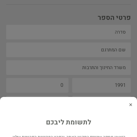
פרטי הספר
×
לתשומת ליבכם