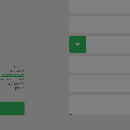
לידיעתך:
*הפרסום באתר הינו חינם. מעבר לס
לחץ כאן לפרטים.
** ייתכן ופרטי הרשו
*** ספרים במחיר מעל 2000 ש"ח לא יוצגו במאגר אלא לא
האדמין.