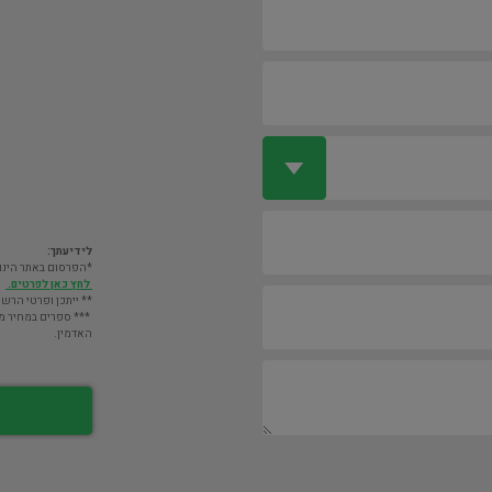
לידיעתך:
*הפרסום באתר הינו חינם. מעבר לס
לחץ כאן לפרטים.
** ייתכן ופרטי הרשו
*** ספרים במחיר מעל 2000 ש"ח לא יוצגו במאגר אלא לא
האדמין.