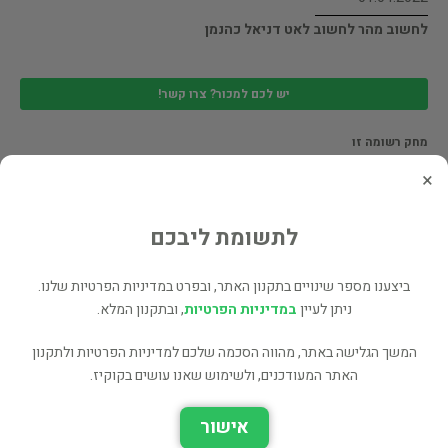
לחשוב מהר לחשוב לאט דניאל כהנמן
יש לכם למכור? צרו קשר!
מחק רשומה זו
×
01.04.2022
עינוגי אשה רייצ'ל סוויפט
לתשומת ליבכם
ביצענו מספר שינויים בתקנון האתר, ובפרט במדיניות הפרטיות שלנו.
יש לכם למכור? צרו קשר!
ניתן לעיין
במדיניות הפרטיות
, ובתקנון המלא.
מחק רשומה זו
המשך הגלישה באתר, מהווה הסכמה שלכם למדיניות הפרטיות ולתקנון
האתר המעודכנים, ולשימוש שאנו עושים בקוקיז.
01.04.2022
אישור
משחק ומציאות, דונלד וויניקוט