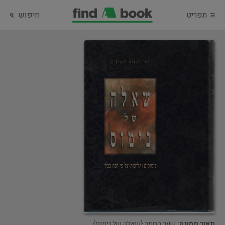
תפריט
חיפוש
תאור תמונה:
שער הספר {שאלה של נימוס}