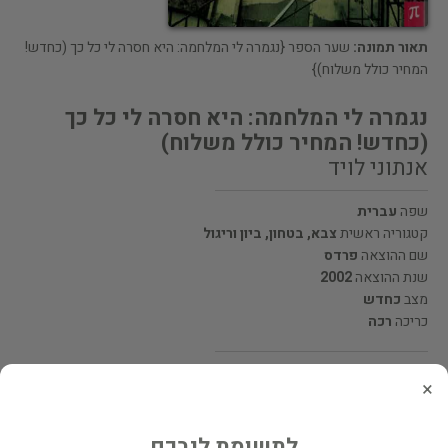
תאור תמונה:
שער הספר {נגמרה לי המלחמה: היא חסרה לי כל כך (כחדש!
המחיר כולל משלוח)}
נגמרה לי המלחמה: היא חסרה לי כל כך
(כחדש! המחיר כולל משלוח)
אנתוני לויד
שפה
עברית
קטגוריה ראשית
צבא, בטחון, ביון וריגול
שם ההוצאה
פרדס
שנת ההוצאה
2002
מצב
כחדש
כריכה
רכה
מחיר 55 ₪
×
המחיר כולל משלוח
לתשומת ליבכם