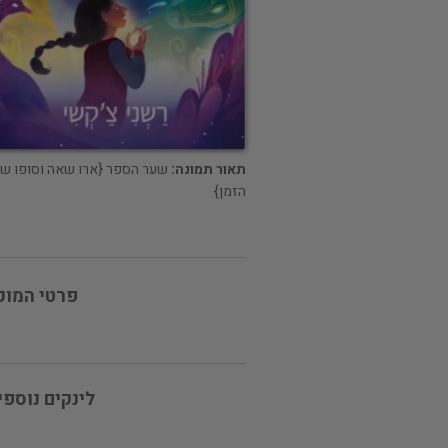
תאור תמונה:
שער הספר {ארו שאה וסופו ש
הזמן}
פרטי המוכ
לינקים נוספי