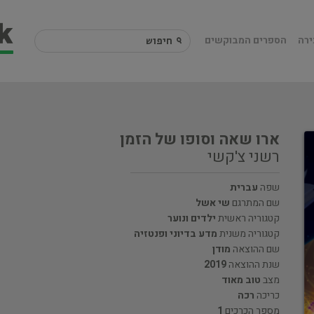
ירה
הספרים המבוקשים
ארו שאה וסופו של הזמן
רשני צ'קשי
שפה
עברית
שם המתרגם
שי אשל
קטגוריה ראשית
ילדים ונוער
קטגוריה משנית
מדע בדיוני ופנטזיה
שם ההוצאה
מודן
שנת ההוצאה
2019
מצב
טוב מאוד
כריכה
רכה
מספר הכרכים
1