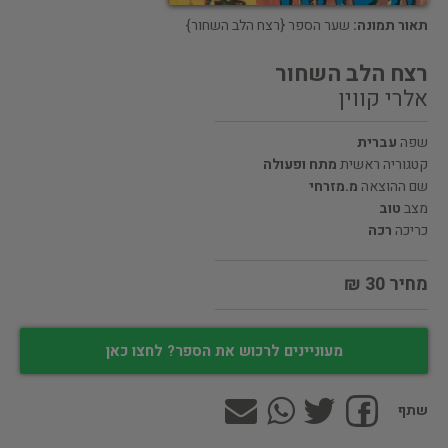
תאור תמונה:
שער הספר {רצח הלב השחור}
רצח הלב השחור
אלרי קווין
שפה
עברית
קטגוריה ראשית
מתח ופעולה
שם ההוצאה
מ.מזרחי
מצב
טוב
כריכה
רכה
מחיר 30 ₪
מעוניינים לרכוש את הספר? לחצו כאן
שתף