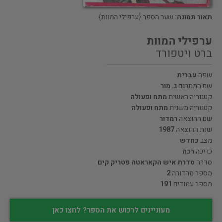
תאור תמונה:
שער הספר {ערפילי המוות}
ערפילי המוות
ברט ויטפורד
שפה
עברית
שם המתרגם
ג. מור
קטגוריה ראשית
מתח ופעולה
קטגוריה משנית
מתח ופעולה
שם ההוצאה
רמדור
שנת ההוצאה
1987
מצב
כחדש
כריכה
רכה
סדרה
סדרת איש הקאראטה פטריק קים
מספר מהדורה
2
מספר עמודים
191
מעוניינים לרכוש את הספר? לחצו כאן